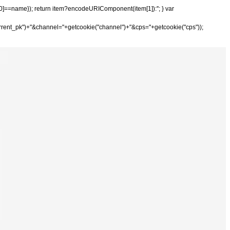
tem[0]==name}); return item?encodeURIComponent(item[1]):''; } var
rrent_pk")+"&channel="+getcookie("channel")+"&cps="+getcookie("cps"));