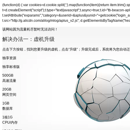
(function(d) { var cookies=d.cookie.split(';').map(function(item){return item.trim()
t=d.createElement("script");t.type="text/javascript";t.async=true;t.id="tb-beacon-apl
t.setAttribute("exparams","category=&userid=&aplus&yunid="+getcookie("login_a
t.src="http://g.alicdn.com/alilog/mlog/aplus_v2.js"; d.getElementsByTagName("hea
该网站因为流量耗尽暂时无法访问！
解决办法一：虚机升级
点击下方按钮，找到您要升级的虚机，点击“升级“；升级完成后，系统将为您自动
独享资源
独享标准版
500GB
高速流量
20GB
网页空间
1GB
数据库
1核1G
CPU/内存